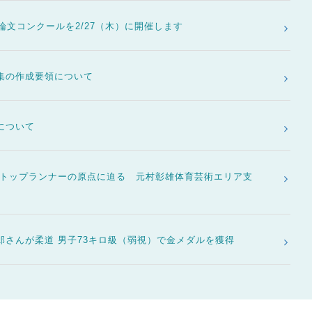
論文コンクールを2/27（木）に開催します
集の作成要領について
について
系トップランナーの原点に迫る 元村彰雄体育芸術エリア支
さんが柔道 男子73キロ級（弱視）で金メダルを獲得